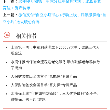
下一篇：
次年即可领钱！中意分红年金利满满，兜底养老 +
育娃 + 资产传承
上一篇：
微信支付“自立小店”助力行动上线，腾讯微保给“自
立小店”送去暖心保障
相关推荐
上市第一周，中意利满满拿下2000万大单，兜底三代人
●
现金流
水滴保推出保险全流程适老化服务 助力破解老年群体数
●
字鸿沟
人保财险推出全国首个“氢能保”专属产品
●
人保财险签发全国首单“算力保”专属产品
●
水滴保上线“守护如初防癌险”，三大优势破解“保不全、
●
难投保、买不起”难题