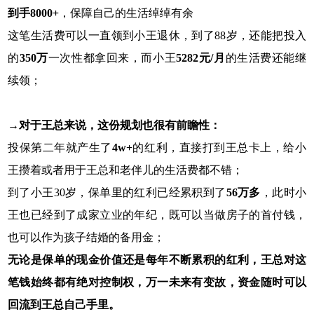
到手8000+
，保障自己的生活绰绰有余
这笔生活费可以一直领到小王退休，到了88岁，还能把投入
的
350万
一次性都拿回来，而小王
5282元/月
的生活费还能继
续领；
→对于王总来说，这份规划也很有前瞻性：
投保第二年就产生了
4w+
的红利，直接打到王总卡上，给小
王攒着或者用于王总和老伴儿的生活费都不错；
到了小王30岁，保单里的红利已经累积到了
56万多
，此时小
王也已经到了成家立业的年纪，既可以当做房子的首付钱，
也可以作为孩子结婚的备用金；
无论是保单的现金价值还是每年不断累积的红利，王总对这
笔钱始终都有绝对控制权，万一未来有变故，资金随时可以
回流到王总自己手里。