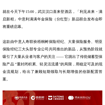
就在今天下午15:00，武汉汉口喜来登酒店，「利见未来・满
启新程」中意利满满年金保险（分红型）新品联合发布会即
将重磅启幕。
这款由中意人寿联袂梧桐树保险经纪、大童保险服务、明亚
保险经纪三大头部专业公司共同推出的新品，从预热阶段就
吸引了大量从业者与客户的关注 —— 它跳出了传统储蓄型保
险产品 “重封闭积累、轻灵活流通”的局限，用稳定可及的现
金流规划，给出了兼顾短期领取与长期增值的创新配置答
案。