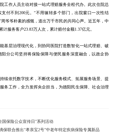
驻院工作人员主动对接一站式理赔服务全程代办。此次住院总
仅支付不到200元。“不用辗转多个部门，出院窗口一次性结
”周爷爷朴素的感慨，道出万千市民的共同心声。近五年，中
服务客户23.83万人次，累计赔付金额1.37亿元。
赋能基层治理现代化，到协同医院打造数智化一站式理赔、破
德阳分公司坚持将保险保障与便民服务深度融合，以政企协
将持续依托数字技术，不断优化服务模式、拓展服务场景、提
生服务工作，全力发挥央企担当，为德阳民生保障、社会治理
.8全国保险公众宣传日”系列活动
滴保联合推出“孝亲宝2号”中老年特定疾病保险专属新品