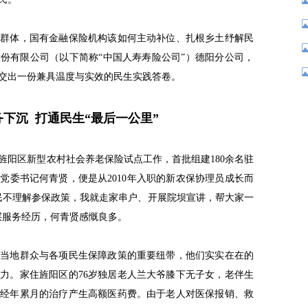
势群体，国有金融保险机构该如何主动补位、扎根乡土纾解民
份有限公司（以下简称“中国人寿寿险公司”）德阳分公司，
交出一份兼具温度与实效的民生实践答卷。
务下沉
打通民生“最后一公里”
接旌阳区新型农村社会养老保险试点工作，首批组建180余名驻
党委书记何青贤，便是从2010年入职的新农保协理员成长而
村民不理解参保政策，我就走家串户、开展院坝宣讲，帮大家一
层服务经历，何青贤感慨良多。
接当地群众与各项民生保障政策的重要纽带，他们实实在在的
力。家住旌阳区的76岁独居老人兰大爷膝下无子女，老伴生
，经年累月的治疗产生高额医药费。由于老人对医保报销、救