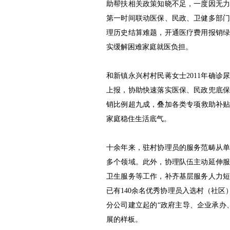
助帮扶相关政策知晓不足，一度因无
第一时间联动医保、民政、卫健多部
理历史结算难题，开通医疗费用报销
实缓解困难家庭就医负担。
和新镇永兴村村民蒋女士2011年确
上报，协助快速落实医保、民政兜底
销比例超九成，叠加各类专项救助补贴后
家庭稳住生活底气。
十余年来，驻村协理员的服务范畴从
多个领域。此外，协理队伍主动延伸
卫生服务等工作，补齐基层服务人力
已有140余名优秀协理员入选村（社区
分公司建立起的“政府主导、企业承办
展的样板。