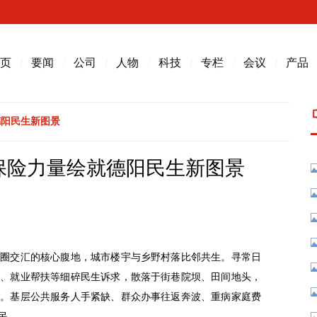
页
/
要闻
/
公司
/
人物
/
科技
/
专栏
/
会议
/
产品
德阳民生新图景
保险力量绘就德阳民生新图景
市圈交汇的核心腹地，城市楼宇与乡野村落比邻共生。寻常日
医、就业帮扶等细碎民生诉求，散落于街巷院坝、田间地头，
题。基层公共服务人手紧缺、群众办事往返奔波、重病家庭费
民。