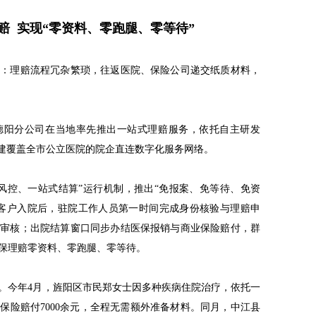
理赔
实现“零资料、零跑腿、零等待”
点：理赔流程冗杂繁琐，往返医院、保险公司递交纸质材料，
，德阳分公司在当地率先推出一站式理赔服务，依托自主研发
搭建覆盖全市公立医院的院企直连数字化服务网络。
风控、一站式结算”运行机制，推出“免报案、免等待、免资
。客户入院后，驻院工作人员第一时间完成身份核验与理赔申
上审核；出院结算窗口同步办结医保报销与商业保险赔付，群
保理赔零资料、零跑腿、零等待。
。今年4月，旌阳区市民郑女士因多种疾病住院治疗，依托一
保险赔付7000余元，全程无需额外准备材料。同月，中江县