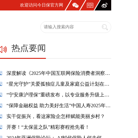
欢迎访问今日保官方网
站！
热点要闻
深度解读《2025年中国互联网保险消费者洞察报告》：一张保单，照见国人生活新模样
“星光守护”关爱孤独症儿童及家庭公益计划在蓉温情启幕
“宁安康沪理保”重磅发布，以专业服务升级上海市民养老保障
“保障金融权益 助力美好生活”中国人寿2025年金融教育宣传周活动精彩纷呈
实干促振兴，看这家险企怎样赋能美丽乡村？
开赛！“太保蓝之队”精彩赛程抢先看！
2024年亚洲保险论坛： AI时代保险人何去何从？