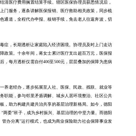
力结清医疗费用搁置结算手续。辖区医保协理员获悉情况后，
门上门服务，逐条讲解医保报销、医疗救助相关政策，同步梳
绿色通道，全程代办申报、核销手续，免去老人往返奔波，切
诊尿毒症，长期透析让家庭陷入经济困境。协理员及时上门走访
保障政策。十余年间，蒋女士累计医疗支出超百万元，医保报
，每月透析仅需自付400至500元，层层叠加的保障为患病
单一养老经办，逐步拓展至人社、医保、民政、残联、就业等
服务职能，参与邻里矛盾调解、城乡人居环境整治、社区公共
短板，助力构建共建共治共享的基层治理新格局。如今，德阳
）“两委”班子，成为乡村振兴、基层治理的中坚力量。而德阳
、管办分离”运行模式，也成为商业保险助力社会保障事业发