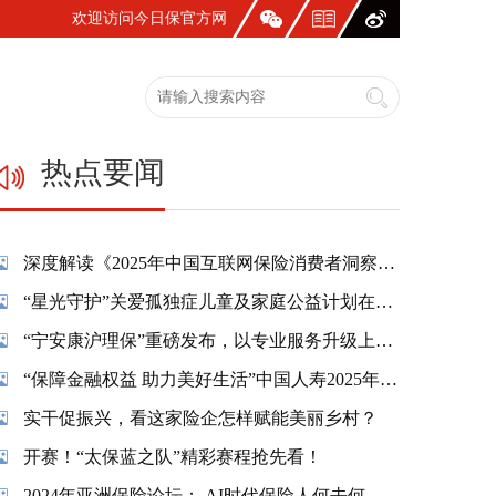
欢迎访问今日保官方网
站！
热点要闻
深度解读《2025年中国互联网保险消费者洞察报告》：一张保单，照见国人生活新模样
“星光守护”关爱孤独症儿童及家庭公益计划在蓉温情启幕
“宁安康沪理保”重磅发布，以专业服务升级上海市民养老保障
“保障金融权益 助力美好生活”中国人寿2025年金融教育宣传周活动精彩纷呈
实干促振兴，看这家险企怎样赋能美丽乡村？
开赛！“太保蓝之队”精彩赛程抢先看！
2024年亚洲保险论坛： AI时代保险人何去何从？