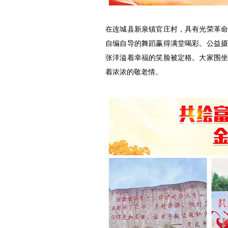
在连城县新泉镇官庄村，具有光荣革
自编自导的舞蹈赢得满堂喝彩。公益
张洋溢着幸福的笑脸被定格。大家围
着浓浓的敬老情。