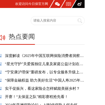
欢迎访问今日保官方网
站！
热点要闻
深度解读《2025年中国互联网保险消费者洞察报告》：一张保单，照见国人生活新模样
“星光守护”关爱孤独症儿童及家庭公益计划在蓉温情启幕
“宁安康沪理保”重磅发布，以专业服务升级上海市民养老保障
“保障金融权益 助力美好生活”中国人寿2025年金融教育宣传周活动精彩纷呈
实干促振兴，看这家险企怎样赋能美丽乡村？
开赛！“太保蓝之队”精彩赛程抢先看！
2024年亚洲保险论坛： AI时代保险人何去何从？