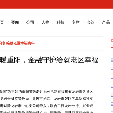
页
/
要闻
/
公司
/
人物
/
科技
/
专栏
/
会议
/
产品
融守护绘就老区幸福晚年
温暖重阳，金融守护绘就老区幸福
融敬老”为主题的重阳节敬老月系列活动在福建省龙岩市各县区
、龙岩金融监管分局、龙岩市妇联、龙岩市残联等单位指导支
人寿财险龙岩市中心支公司牵头，联合工行龙岩分行、兴业银
、海峡银行龙岩分行等金融机构共同推动。活动深度融合当地