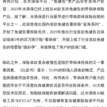
冉伟介绍，在水滴保平台，“免健告”类产品非常受用户欢
迎，2025年水滴保已经上线近40款支持免健告的带病体保险
产品。据了解，水滴保是行业最早进行带病群体保险创新的
平台之一，此前曾推出国内首款免健告重疾险“蓝海系列”，
开创了免健告重疾险先河，2025年推出行业首款免健告且保
证续保5年的百万医疗险“看病保”、升级上线了行业首款免健
告的母婴险“接好孕”，有效降低了用户的投保门槛。
除此之外，保险条款复杂难懂也是阻拦带病体投保的又一重
要因素。《白皮书》显示，55.8%的职场人因条款晦涩、产品
选择困难而放弃投保。对此，冉伟表示，带病体用户最大的
困惑常在于不清楚自身健康状况是否符合投保条件。AI大模
型技术应用后，智能核保能有效缓解该问题。以水滴保AI核
保工具“KEYI.AI”为例，不仅能够将复杂健康险核保平均处