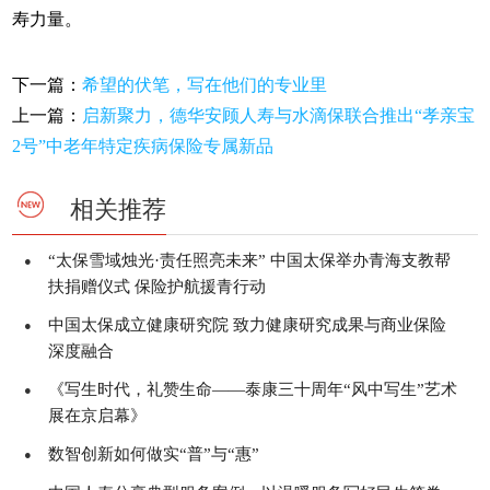
寿力量。
下一篇：
希望的伏笔，写在他们的专业里
上一篇：
启新聚力，德华安顾人寿与水滴保联合推出“孝亲宝
2号”中老年特定疾病保险专属新品
相关推荐
“太保雪域烛光·责任照亮未来” 中国太保举办青海支教帮
●
扶捐赠仪式 保险护航援青行动
中国太保成立健康研究院 致力健康研究成果与商业保险
●
深度融合
《写生时代，礼赞生命——泰康三十周年“风中写生”艺术
●
展在京启幕》
数智创新如何做实“普”与“惠”
●