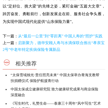
以“定好位、挑大梁”的先锋之姿，紧盯金融“五篇大文章”，
踔厉奋发、勇毅前行，创新发展走在前、服务社会争头雁，
为实现中国式现代化提供“山东保险力量”。
下一篇：
从“最后一公里”到“零距离” 中国人寿的“照护”实践
上一篇：
启新聚力，德华安顾人寿与水滴保联合推出“孝亲宝
2号”中老年特定疾病保险专属新品
相关推荐
“太保雪域烛光·责任照亮未来” 中国太保举办青海支教帮
●
扶捐赠仪式 保险护航援青行动
中国太保成立健康研究院 致力健康研究成果与商业保险
●
深度融合
《写生时代，礼赞生命——泰康三十周年“风中写生”艺术
●