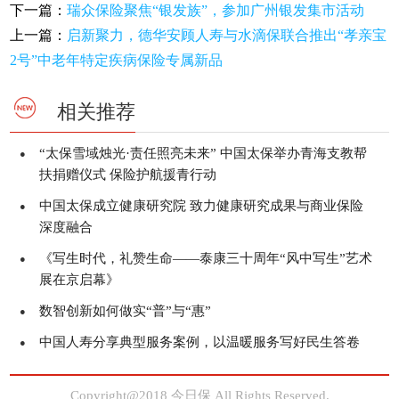
下一篇：
瑞众保险聚焦“银发族”，参加广州银发集市活动
上一篇：
启新聚力，德华安顾人寿与水滴保联合推出“孝亲宝
2号”中老年特定疾病保险专属新品
相关推荐
“太保雪域烛光·责任照亮未来” 中国太保举办青海支教帮
●
扶捐赠仪式 保险护航援青行动
中国太保成立健康研究院 致力健康研究成果与商业保险
●
深度融合
《写生时代，礼赞生命——泰康三十周年“风中写生”艺术
●
展在京启幕》
数智创新如何做实“普”与“惠”
●
中国人寿分享典型服务案例，以温暖服务写好民生答卷
●
Copyright@2018 今日保 All Rights Reserved.